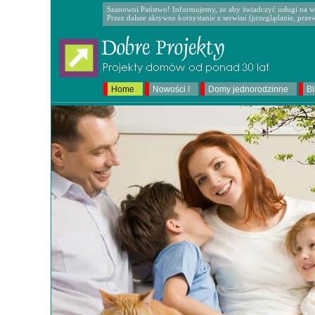
Szanowni Państwo! Informujemy, że aby świadczyć usługi na wł
Przez dalsze aktywne korzystanie z serwisu (przeglądanie, prze
Home
Nowości !
Domy jednorodzinne
Bl