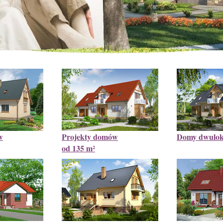
w
Projekty domów
Domy dwulok
od 135 m²