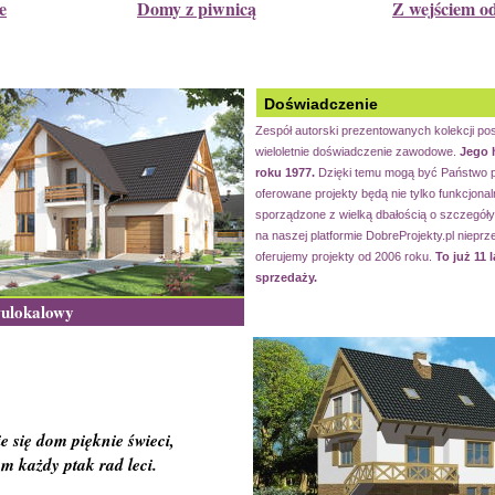
e
Domy z piwnicą
Z wejściem o
Doświadczenie
Zespół autorski prezentowanych kolekcji po
wieloletnie doświadczenie zawodowe.
Jego h
roku 1977.
Dzięki temu mogą być Państwo p
oferowane projekty będą nie tylko funkcjonal
sporządzone z wielką dbałością o szczegóły.
na naszej platformie DobreProjekty.pl nieprz
oferujemy projekty od 2006 roku.
To już 11 l
sprzedaży.
ulokalowy
e się dom pięknie świeci,
am każdy ptak rad leci.