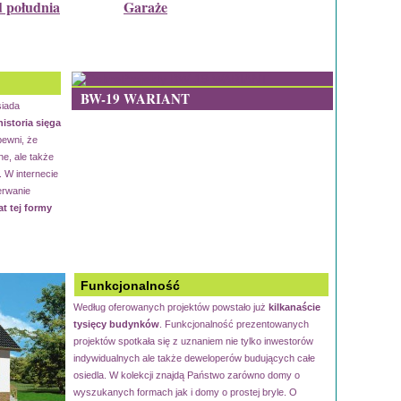
d południa
Garaże
BW-19 WARIANT
siada
istoria sięga
ewni, że
ne, ale także
 W internecie
erwanie
at tej formy
Funkcjonalność
Według oferowanych projektów powstało już
kilkanaście
tysięcy budynków
. Funkcjonalność prezentowanych
projektów spotkała się z uznaniem nie tylko inwestorów
indywidualnych ale także deweloperów budujących całe
osiedla. W kolekcji znajdą Państwo zarówno domy o
wyszukanych formach jak i domy o prostej bryle. O