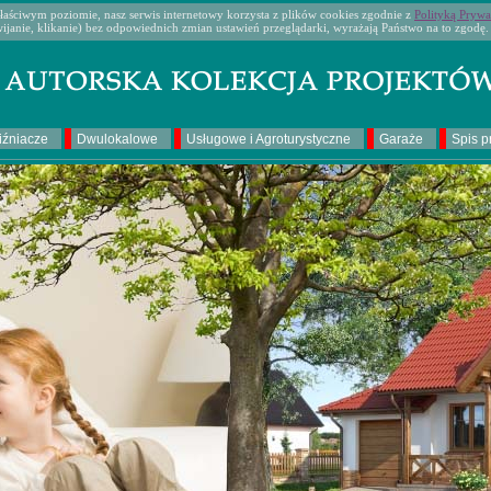
aściwym poziomie, nasz serwis internetowy korzysta z plików cookies zgodnie z
Polityką Prywa
wijanie, klikanie) bez odpowiednich zmian ustawień przeglądarki, wyrażają Państwo na to zgodę.
iźniacze
Dwulokalowe
Usługowe i Agroturystyczne
Garaże
Spis p