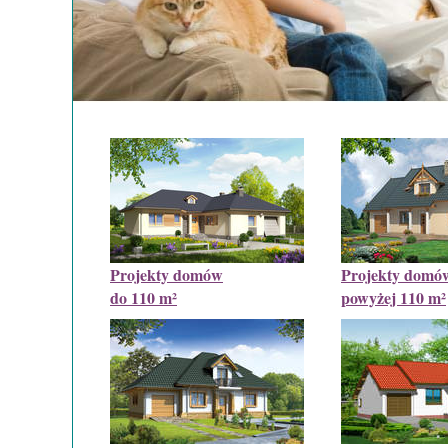
Projekty domów
Projekty domó
do 110 m²
powyżej 110 m²